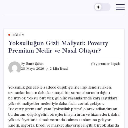
Skip
to
content
EĞITIM
Yoksulluğun Gizli Maliyeti: Poverty
Premium Nedir ve Nasıl Oluşur?
Yoksulluğun
By
Emre Şahin
yorumlar kapalı
Gizli
20 Mayıs 2026
2 Min Read
Maliyeti:
Poverty
Premium
Yoksulluk genellikle sadece düşük gelirle ilişkilendirilirken,
Nedir
uzmanlar bunun daha karmaşık bir sorunu barındırdığını
ve
Nasıl
belirtiyor. Yoksul bireyler, günlük yaşamlarında karşılaştıkları
Oluşur?
yüksek maliyetler nedeniyle daha fazla zorluk çekiyor.
için
“Poverty premium” yani “yoksulluk primi” olarak adlandırılan
bu durum, düşük gelirli bireylerin aynı ürün ve hizmetleri, daha
yüksek fiyatlarla almak zorunda kalması anlamına geliyor.
Enerji, sigorta, kredi ve market alışverişleri gibi birçok alanda