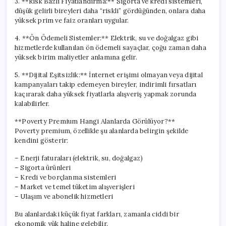
3. **Risk Bazlı Fiyatlandırma:** Sigorta ve kredi sistemleri,
düşük gelirli bireyleri daha “riskli” gördüğünden, onlara daha
yüksek prim ve faiz oranları uygular.
4. **Ön Ödemeli Sistemler:** Elektrik, su ve doğalgaz gibi
hizmetlerde kullanılan ön ödemeli sayaçlar, çoğu zaman daha
yüksek birim maliyetler anlamına gelir.
5. **Dijital Eşitsizlik:** İnternet erişimi olmayan veya dijital
kampanyaları takip edemeyen bireyler, indirimli fırsatları
kaçırarak daha yüksek fiyatlarla alışveriş yapmak zorunda
kalabilirler.
**Poverty Premium Hangi Alanlarda Görülüyor?**
Poverty premium, özellikle şu alanlarda belirgin şekilde
kendini gösterir:
– Enerji faturaları (elektrik, su, doğalgaz)
– Sigorta ürünleri
– Kredi ve borçlanma sistemleri
– Market ve temel tüketim alışverişleri
– Ulaşım ve abonelik hizmetleri
Bu alanlardaki küçük fiyat farkları, zamanla ciddi bir
ekonomik yük haline gelebilir.