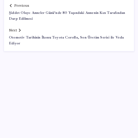
Previous
Şiddet Olayı: Anneler Günü’nde 80 Yaşındaki Annenin Kızı Tarafından
Darp Edilmesi
Next
Otomotiv Tarihinin İkonu Toyota Corolla, Son Üretim Serisi ile Veda
Ediyor
SON YAZILAR
‘Çerçeve Yasa’ya imza atmayan tek MHP’li vekilden
çarpıcı paylaşım