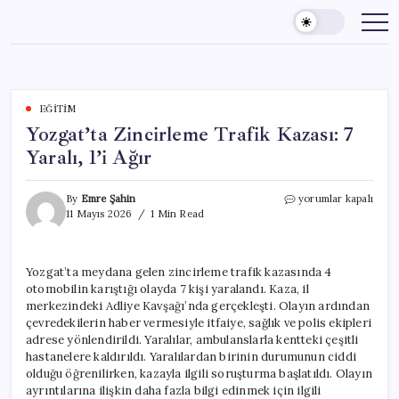
Skip
to
content
EĞITIM
Yozgat’ta Zincirleme Trafik Kazası: 7
Yaralı, 1’i Ağır
Yozgat’ta
By
Emre Şahin
yorumlar kapalı
Zincirleme
11 Mayıs 2026
1 Min Read
Trafik
Kazası:
7
Yozgat’ta meydana gelen zincirleme trafik kazasında 4
Yaralı,
otomobilin karıştığı olayda 7 kişi yaralandı. Kaza, il
1’i
Ağır
merkezindeki Adliye Kavşağı’nda gerçekleşti. Olayın ardından
için
çevredekilerin haber vermesiyle itfaiye, sağlık ve polis ekipleri
adrese yönlendirildi. Yaralılar, ambulanslarla kentteki çeşitli
hastanelere kaldırıldı. Yaralılardan birinin durumunun ciddi
olduğu öğrenilirken, kazayla ilgili soruşturma başlatıldı. Olayın
ayrıntılarına ilişkin daha fazla bilgi edinmek için ilgili