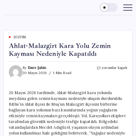
Skip
to
content
EĞITIM
Ahlat-Malazgirt Kara Yolu Zemin
Kayması Nedeniyle Kapatıldı
Ahlat-
By
Emre Şahin
yorumlar kapalı
Malazgirt
20 Mayıs 2026
1 Min Read
Kara
Yolu
Zemin
20 Mayıs 2026 tarihinde, Ahlat-Malazgirt kara yolunda
Kayması
meydana gelen zemin kayması nedeniyle ulaşım durduruldu.
Nedeniyle
Kapatıldı
Bitlis’in Ahlat ilçesi ile Muş’un Malazgirt ilçesini birbirine
için
bağlayan kara yolunun bazı kısımlarında yoğun yağışların
etkisiyle zemin kaymaları gerçekleşti. Yol, Karayolları ekipleri
tarafından güvenlik nedeniyle trafiğe kapatıldı. Bölgedeki
vatandaşlardan Necdet Adıgüzel, yaşanan olayın ardından
yolun kullanılmaz hale geldiğini belirterek, “Yağışlar nedeniyle