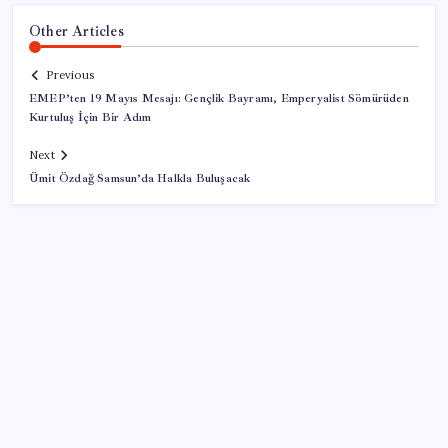
Other Articles
Previous
EMEP’ten 19 Mayıs Mesajı: Gençlik Bayramı, Emperyalist Sömürüden
Kurtuluş İçin Bir Adım
Next
Ümit Özdağ Samsun’da Halkla Buluşacak
SON YAZILAR
Artık çalışan primi tazminata yansıyacak