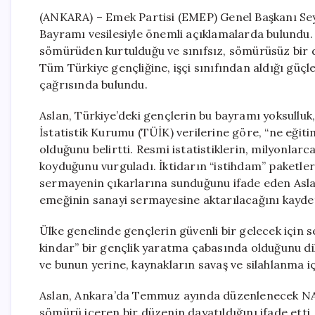
(ANKARA) – Emek Partisi (EMEP) Genel Başkanı Sey
Bayramı vesilesiyle önemli açıklamalarda bulundu.
sömürüden kurtulduğu ve sınıfsız, sömürüsüz bir 
Tüm Türkiye gençliğine, işçi sınıfından aldığı güç
çağrısında bulundu.
Aslan, Türkiye’deki gençlerin bu bayramı yoksulluk, i
İstatistik Kurumu (TÜİK) verilerine göre, “ne eği
olduğunu belirtti. Resmi istatistiklerin, milyonlar
koyduğunu vurguladı. İktidarın “istihdam” paketleri 
sermayenin çıkarlarına sunduğunu ifade eden Asl
emeğinin sanayi sermayesine aktarılacağını kaydet
Ülke genelinde gençlerin güvenli bir gelecek için ses
kindar” bir gençlik yaratma çabasında olduğunu dil
ve bunun yerine, kaynakların savaş ve silahlanma i
Aslan, Ankara’da Temmuz ayında düzenlenecek NAT
sömürü içeren bir düzenin dayatıldığını ifade etti