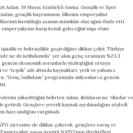
Gençlik
it Aslan, 19 Mayıs Atatürk’ü Anma, Gençlik ve Spor
Bayramı,
 Aslan, gençlik bayramının, ülkenin emperyalist
Emperyalist
düzenin kurulduğu zaman mümkün olacağını ifade etti.
Sömürüden
le emperyalizme karşı kendi geleceğini inşa etme
Kurtuluş
İçin
Bir
şsizlik ve belirsizlikle geçirdiğine dikkat çekti. Türkiye
Adım
timde ne de istihdamda” yer alan genç oranının %23,3
için
ca gencin ekonomik sorunlarla yüzleştiğini ortaya
ve “teşvik” adı altında kaynakları, yerli ve yabancı
an, “Genç İstihdam” programıyla milyonlarca gencin
ti.
lerini yükselttiğini belirten Aslan, iktidarın ise “dindar ve
e getirdi. Gençlere yeterli kaynak ayrılmadığını söyledi
çin harcandığını vurguladı.
O zirvesine de dikkat çekerek, gençlere savaş ve
. Emperyalist savaş örgütü NATO’nun direktifleri