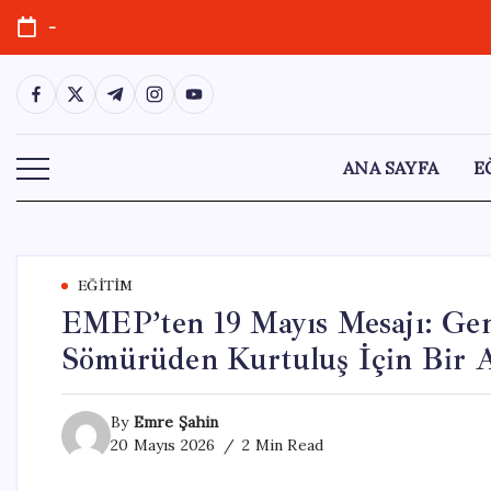
Skip
-
to
content
https://www.facebook.com/
https://twitter.com/
https://t.me/
https://www.instagram.com/
https://youtube.com/
ANA SAYFA
E
EĞITIM
EMEP’ten 19 Mayıs Mesajı: Gen
Sömürüden Kurtuluş İçin Bir 
By
Emre Şahin
20 Mayıs 2026
2 Min Read