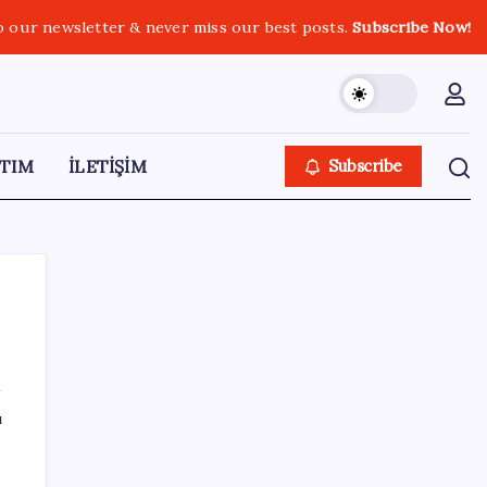
o our newsletter & never miss our best posts.
Subscribe Now!
TIM
İLETİŞİM
Subscribe
SON YAZILAR
ı
Artık çalışan primi tazminata yansıyacak