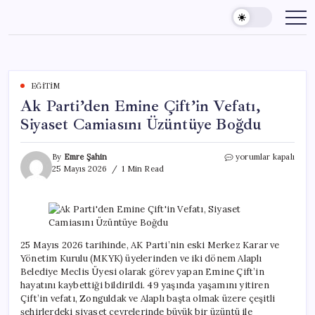
Skip
to
content
EĞITIM
Ak Parti’den Emine Çift’in Vefatı,
Siyaset Camiasını Üzüntüye Boğdu
Ak
By
Emre Şahin
yorumlar kapalı
Parti’den
25 Mayıs 2026
1 Min Read
Emine
Çift’in
Vefatı,
Siyaset
Camiasını
Üzüntüye
25 Mayıs 2026 tarihinde, AK Parti’nin eski Merkez Karar ve
Boğdu
Yönetim Kurulu (MKYK) üyelerinden ve iki dönem Alaplı
için
Belediye Meclis Üyesi olarak görev yapan Emine Çift’in
hayatını kaybettiği bildirildi. 49 yaşında yaşamını yitiren
Çift’in vefatı, Zonguldak ve Alaplı başta olmak üzere çeşitli
şehirlerdeki siyaset çevrelerinde büyük bir üzüntü ile