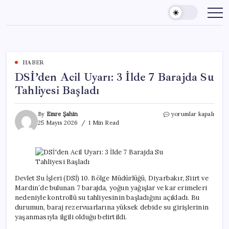
Skip
to
content
HABER
DSİ’den Acil Uyarı: 3 İlde 7 Barajda Su
Tahliyesi Başladı
DSİ’den
By
Emre Şahin
yorumlar kapalı
Acil
25 Mayıs 2026
1 Min Read
Uyarı:
3
İlde
7
Barajda
Su
Devlet Su İşleri (DSİ) 10. Bölge Müdürlüğü, Diyarbakır, Siirt ve
Tahliyesi
Mardin’de bulunan 7 barajda, yoğun yağışlar ve kar erimeleri
Başladı
nedeniyle kontrollü su tahliyesinin başladığını açıkladı. Bu
için
durumun, baraj rezervuarlarına yüksek debide su girişlerinin
yaşanmasıyla ilgili olduğu belirtildi.