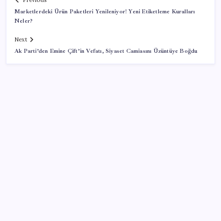
Previous
Marketlerdeki Ürün Paketleri Yenileniyor! Yeni Etiketleme Kuralları
Neler?
Next
Ak Parti’den Emine Çift’in Vefatı, Siyaset Camiasını Üzüntüye Boğdu
SON YAZILAR
Artık çalışan primi tazminata yansıyacak
VakıfBank ikinci çeyrekte 16,7 milyar TL net kâr elde
etti