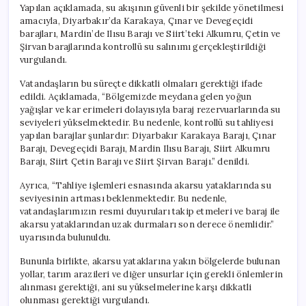
Yapılan açıklamada, su akışının güvenli bir şekilde yönetilmesi
amacıyla, Diyarbakır’da Karakaya, Çınar ve Devegeçidi
barajları, Mardin’de Ilısu Barajı ve Siirt’teki Alkumru, Çetin ve
Şirvan barajlarında kontrollü su salınımı gerçekleştirildiği
vurgulandı.
Vatandaşların bu süreçte dikkatli olmaları gerektiği ifade
edildi. Açıklamada, “Bölgemizde meydana gelen yoğun
yağışlar ve kar erimeleri dolayısıyla baraj rezervuarlarında su
seviyeleri yükselmektedir. Bu nedenle, kontrollü su tahliyesi
yapılan barajlar şunlardır: Diyarbakır Karakaya Barajı, Çınar
Barajı, Devegeçidi Barajı, Mardin Ilısu Barajı, Siirt Alkumru
Barajı, Siirt Çetin Barajı ve Siirt Şirvan Barajı.” denildi.
Ayrıca, “Tahliye işlemleri esnasında akarsu yataklarında su
seviyesinin artması beklenmektedir. Bu nedenle,
vatandaşlarımızın resmi duyuruları takip etmeleri ve baraj ile
akarsu yataklarından uzak durmaları son derece önemlidir.”
uyarısında bulunuldu.
Bununla birlikte, akarsu yataklarına yakın bölgelerde bulunan
yollar, tarım arazileri ve diğer unsurlar için gerekli önlemlerin
alınması gerektiği, ani su yükselmelerine karşı dikkatli
olunması gerektiği vurgulandı.