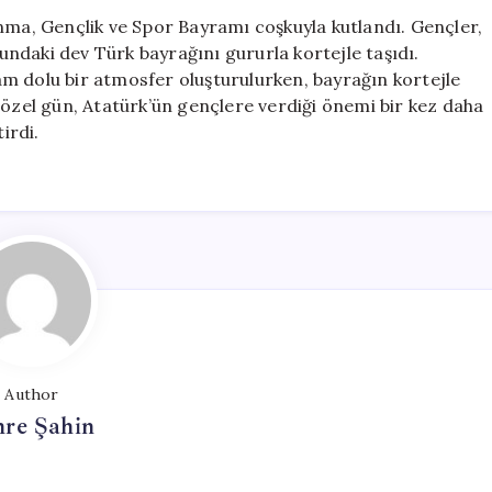
135
Anma, Gençlik ve Spor Bayramı coşkuyla kutlandı. Gençler,
Metrelik
ndaki dev Türk bayrağını gururla kortejle taşıdı.
Dev
nlam dolu bir atmosfer oluşturulurken, bayrağın kortejle
Türk
 özel gün, Atatürk’ün gençlere verdiği önemi bir kez daha
Bayrağıyla
irdi.
Kortej
Düzenlendi
için
Author
re Şahin