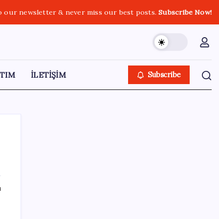
o our newsletter & never miss our best posts.
Subscribe Now!
TIM
İLETİŞİM
Subscribe
SON YAZILAR
ı
‘Çerçeve Yasa’ya imza atmayan tek MHP’li
vekilden çarpıcı paylaşım