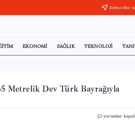
Subscribe t
ĞİTİM
EKONOMİ
SAĞLIK
TEKNOLOJİ
TANI
35 Metrelik Dev Türk Bayrağıyla
Avanos’ta
yorumlar kapal
19
Mayıs
Heyecanı: