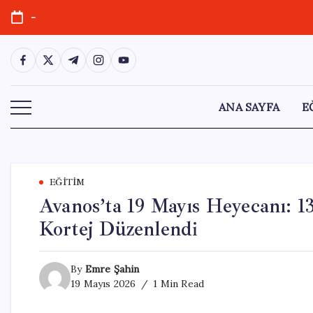
Skip
-
to
content
https://www.facebook.com/
https://twitter.com/
https://t.me/
https://www.instagram.com/
https://youtube.com/
ANA SAYFA
E
EĞITIM
Avanos’ta 19 Mayıs Heyecanı: 1
Kortej Düzenlendi
By
Emre Şahin
19 Mayıs 2026
1 Min Read