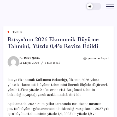
Skip
to
content
HABER
Rusya’nın 2026 Ekonomik Büyüme
Tahmini, Yüzde 0,4’e Revize Edildi
Rusya’nın
By
Emre Şahin
yorumlar kapalı
2026
12 Mayıs 2026
1 Min Read
Ekonomik
Büyüme
Tahmini,
Rusya Ekonomik Kalkınma Bakanlığı, ülkenin 2026 yılına
Yüzde
yönelik ekonomik büyüme tahminini önemli ölçüde düşürerek
0,4’e
Revize
yüzde 1,3’ten yüzde 0,4’e revize etti. Bu güncel tahmin,
Edildi
bakanlığın yaptığı yazılı açıklamada belirtildi.
için
Açıklamada, 2027-2029 yılları arasında Rus ekonomisinin
pozitif büyüme göstermesinin beklendiği vurgulandı. 2027 yılı
için büyüme tahmininin yüzde 1,4, 2028’de yüzde 1,9 ve