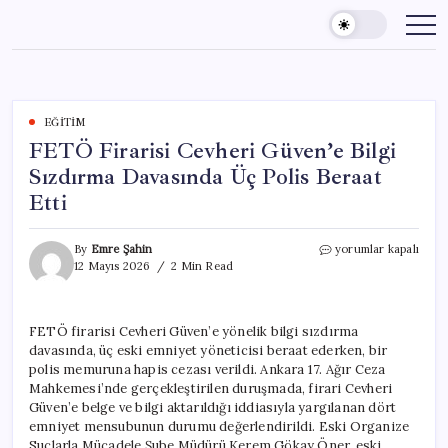
Skip
to
content
EĞITIM
FETÖ Firarisi Cevheri Güven’e Bilgi
Sızdırma Davasında Üç Polis Beraat
Etti
FETÖ
By
Emre Şahin
yorumlar kapalı
Firarisi
12 Mayıs 2026
2 Min Read
Cevheri
Güven’e
Bilgi
FETÖ firarisi Cevheri Güven’e yönelik bilgi sızdırma
Sızdırma
davasında, üç eski emniyet yöneticisi beraat ederken, bir
Davasında
Üç
polis memuruna hapis cezası verildi. Ankara 17. Ağır Ceza
Polis
Mahkemesi’nde gerçekleştirilen duruşmada, firari Cevheri
Beraat
Güven’e belge ve bilgi aktarıldığı iddiasıyla yargılanan dört
Etti
emniyet mensubunun durumu değerlendirildi. Eski Organize
için
Suçlarla Mücadele Şube Müdürü Kerem Gökay Öner, eski