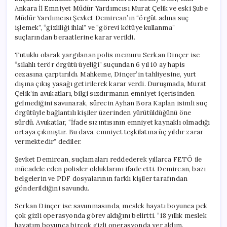
Ankara İl Emniyet Müdür Yardımcısı Murat Çelik ve eski Şube
Müdür Yardımcısı Şevket Demircan’ın “örgüt adına suç
işlemek”, “gizliliği ihlal” ve “görevi kötüye kullanma”
suçlarından beraatlerine karar verildi.
Tutuklu olarak yargılanan polis memuru Serkan Dinçer ise
“silahlı terör örgütü üyeliği” suçundan 6 yıl 10 ay hapis
cezasına çarptırıldı. Mahkeme, Dinçer’in tahliyesine, yurt
dışına çıkış yasağı getirilerek karar verdi. Duruşmada, Murat
Çelik’in avukatları, bilgi sızdırmanın emniyet içerisinden
gelmediğini savunarak, sürecin Ayhan Bora Kaplan isimli suç
örgütüyle bağlantılı kişiler üzerinden yürütüldüğünü öne
sürdü. Avukatlar, “İfade sızıntısının emniyet kaynaklı olmadığı
ortaya çıkmıştır. Bu dava, emniyet teşkilatına üç yıldır zarar
vermektedir” dediler.
Şevket Demircan, suçlamaları reddederek yıllarca FETÖ ile
mücadele eden polisler olduklarını ifade etti. Demircan, bazı
belgelerin ve PDF dosyalarının farklı kişiler tarafından
gönderildiğini savundu.
Serkan Dinçer ise savunmasında, meslek hayatı boyunca pek
çok gizli operasyonda görev aldığını belirtti. “18 yıllık meslek
hayatım boyunca birçok gizli operasyonda yer aldım.