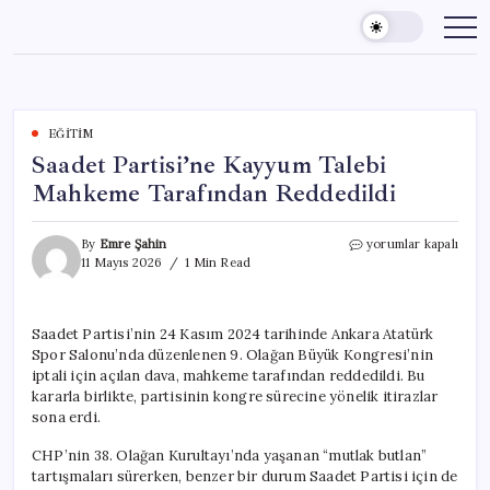
Skip
to
content
EĞITIM
Saadet Partisi’ne Kayyum Talebi
Mahkeme Tarafından Reddedildi
Saadet
By
Emre Şahin
yorumlar kapalı
Partisi’ne
11 Mayıs 2026
1 Min Read
Kayyum
Talebi
Mahkeme
Saadet Partisi’nin 24 Kasım 2024 tarihinde Ankara Atatürk
Tarafından
Spor Salonu’nda düzenlenen 9. Olağan Büyük Kongresi’nin
Reddedildi
için
iptali için açılan dava, mahkeme tarafından reddedildi. Bu
kararla birlikte, partisinin kongre sürecine yönelik itirazlar
sona erdi.
CHP’nin 38. Olağan Kurultayı’nda yaşanan “mutlak butlan”
tartışmaları sürerken, benzer bir durum Saadet Partisi için de