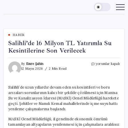
Skip
to
content
HABER
Salihli’de 16 Milyon TL Yatırımla Su
Kesintilerine Son Verilecek
Salihli’de
By
Emre Şahin
yorumlar kapalı
16
12 Mayıs 2026
2 Min Read
Milyon
TL
Yatırımla
Salihli’de uzun yıllardır devam eden su kesintileri ve boru
Su
arızaları sorunlarının kalıcı bir şekilde çözülmesi için Manisa
Kesintilerine
Son
Su ve Kanalizasyon İdaresi (MASKİ) Genel Müdürlüğü harekete
Verilecek
geçti. Şehitler ve Namık Kemal mahallelerinde içme suyu hattı
için
yenileme çalışmalarına başlandı.
MASKİ Genel Müdürlüğü, il genelinde ekonomik ömrünü
tamamlayan altyapıların yenilenmesi için çalışmalara aralıksız