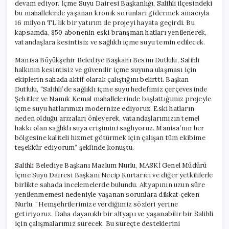
devam ediyor. İçme Suyu Dairesi Başkanlığı, Salihli ilçesindeki
bu mahallelerde yaşanan kronik sorunları gidermek amacıyla
16 milyon TL’lik bir yatırım ile projeyi hayata geçirdi. Bu
kapsamda, 850 abonenin eski branşman hatları yenilenerek,
vatandaşlara kesintisiz ve sağlıklı içme suyu temin edilecek.
Manisa Büyükşehir Belediye Başkanı Besim Dutlulu, Salihli
halkının kesintisiz ve güvenilir içme suyuna ulaşması için
ekiplerin sahada aktif olarak çalıştığını belirtti. Başkan
Dutlulu, “Salihli’de sağlıklı içme suyu hedefimiz çerçevesinde
Şehitler ve Namık Kemal mahallelerinde başlattığımız projeyle
içme suyu hatlarımızı modernize ediyoruz. Eski hatların
neden olduğu arızaları önleyerek, vatandaşlarımızın temel
hakkı olan sağlıklı suya erişimini sağlıyoruz. Manisa’nın her
bölgesine kaliteli hizmet götürmek için çalışan tüm ekibime
teşekkür ediyorum” şeklinde konuştu.
Salihli Belediye Başkanı Mazlum Nurlu, MASKİ Genel Müdürü
İçme Suyu Dairesi Başkanı Necip Kurtarıcı ve diğer yetkililerle
birlikte sahada incelemelerde bulundu. Altyapının uzun süre
yenilenmemesi nedeniyle yaşanan sorunlara dikkat çeken
Nurlu, “Hemşehrilerimize verdiğimiz sözleri yerine
getiriyoruz. Daha dayanıklı bir altyapı ve yaşanabilir bir Salihli
için çalışmalarımız sürecek. Bu süreçte desteklerini