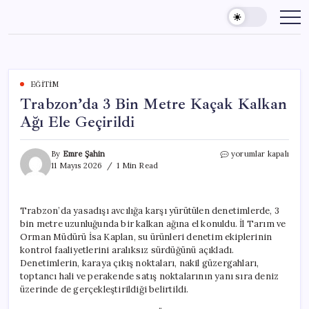
Skip
to
content
EĞITIM
Trabzon’da 3 Bin Metre Kaçak Kalkan
Ağı Ele Geçirildi
Trabzon’da
By
Emre Şahin
yorumlar kapalı
3
11 Mayıs 2026
1 Min Read
Bin
Metre
Kaçak
Trabzon’da yasadışı avcılığa karşı yürütülen denetimlerde, 3
Kalkan
bin metre uzunluğunda bir kalkan ağına el konuldu. İl Tarım ve
Ağı
Ele
Orman Müdürü İsa Kaplan, su ürünleri denetim ekiplerinin
Geçirildi
kontrol faaliyetlerini aralıksız sürdüğünü açıkladı.
için
Denetimlerin, karaya çıkış noktaları, nakil güzergahları,
toptancı hali ve perakende satış noktalarının yanı sıra deniz
üzerinde de gerçekleştirildiği belirtildi.