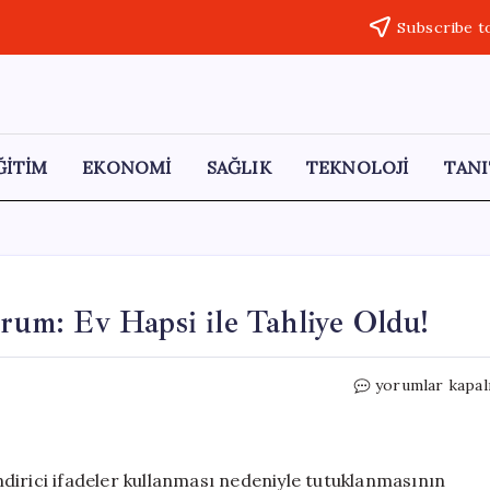
Subscribe t
ĞİTİM
EKONOMİ
SAĞLIK
TEKNOLOJİ
TANI
m: Ev Hapsi ile Tahliye Oldu!
Yusuf
yorumlar kapal
Güney
Hakkında
Son
Durum:
zendirici ifadeler kullanması nedeniyle tutuklanmasının