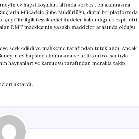
Ev
ey’in ev hapsi koşulları altında serbest bırakılmasına
Hapsi
Suçlarla Mücadele Şube Müdürlüğü, dijital bir platformda
ile
ı” ile ilgili teşvik edici ifadeler kullandığını tespit etti.
Tahliye
er alan DMT maddesinin yasaklı maddeler arasında olduğu
Oldu!
için
yeye sevk edildi ve mahkeme tarafından tutuklandı. Ancak
ney’in ev hapsine alınmasına ve adli kontrol şartıyla
çının hayranları ve kamuoyu tarafından merakla takip
eleri aktardı.