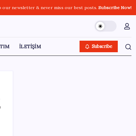
o our newsletter & never miss our best posts.
Subscribe Now!
TIM
İLETİŞİM
Subscribe
ı
SON YAZILAR
Google Messages’a Yeni Uzun Basma
Menüsü Geldi