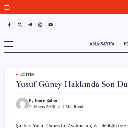
Skip
-
to
content
https://www.facebook.com/
https://twitter.com/
https://t.me/
https://www.instagram.com/
https://youtube.com/
ANA SAYFA
E
EĞITIM
Yusuf Güney Hakkında Son Duru
By
Emre Şahin
12 Mayıs 2026
1 Min Read
Şarkıcı Yusuf Güney’in “Ayahuska çayı” ile ilgili ö